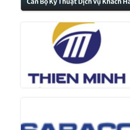
Cán Bộ Kỹ Thuật Dịch Vụ Khách H