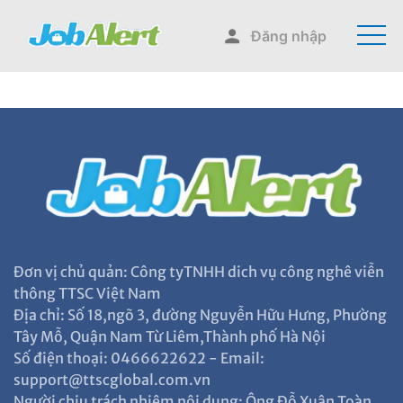
Đăng nhập
Đơn vị chủ quản: Công tyTNHH dich vụ công nghê viễn
thông TTSC Việt Nam
Địa chỉ: Số 18,ngõ 3, đường Nguyễn Hữu Hưng, Phường
Tây Mỗ, Quận Nam Từ Liêm,Thành phố Hà Nội
Số điện thoại: 0466622622 - Email:
support@ttscglobal.com.vn
Người chịu trách nhiệm nội dung: Ông Đỗ Xuân Toàn