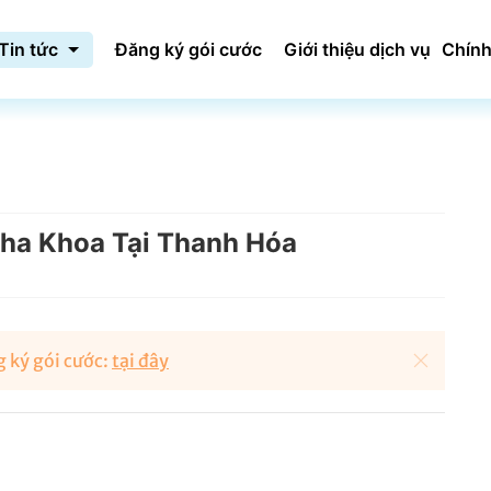
Tin tức
Đăng ký gói cước
Giới thiệu dịch vụ
Chính
Nha Khoa Tại Thanh Hóa
 ký gói cước:
tại đây