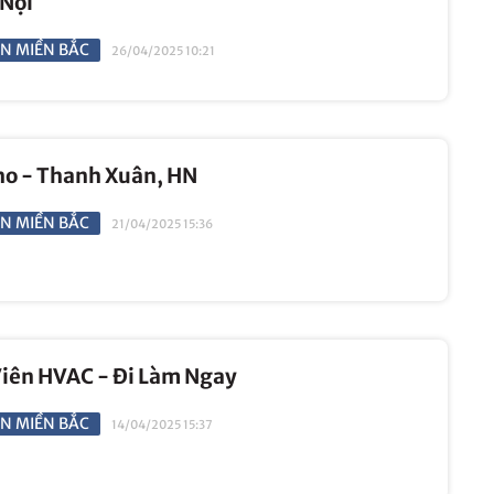
 Nội
N MIỀN BẮC
26/04/2025 10:21
ho - Thanh Xuân, HN
N MIỀN BẮC
21/04/2025 15:36
Viên HVAC - Đi Làm Ngay
N MIỀN BẮC
14/04/2025 15:37