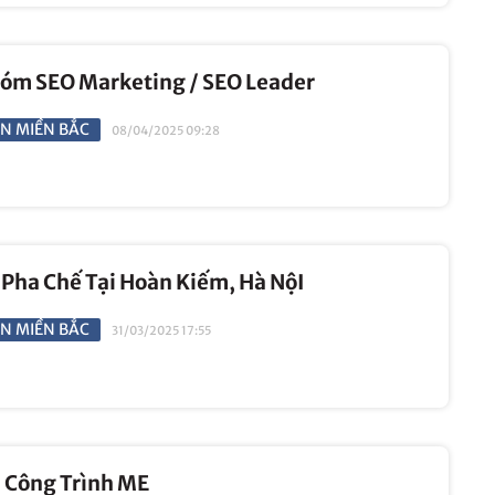
óm SEO Marketing / SEO Leader
N MIỀN BẮC
08/04/2025 09:28
Pha Chế Tại Hoàn Kiếm, Hà NộI
N MIỀN BẮC
31/03/2025 17:55
n Công Trình ME