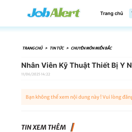
Trang chủ
TRANG CHỦ
>
TIN TỨC
>
CHUYÊN MÔN MIỀN BẮC
Nhân Viên Kỹ Thuật Thiết Bị Y 
11/06/2025 14:22
Bạn không thể xem nội dung này ! Vui lòng đăng
TIN XEM THÊM