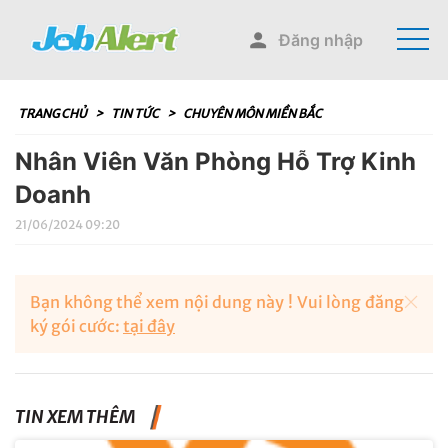
Đăng nhập
TRANG CHỦ
>
TIN TỨC
>
CHUYÊN MÔN MIỀN BẮC
Nhân Viên Văn Phòng Hỗ Trợ Kinh
Doanh
21/06/2024 09:20
Bạn không thể xem nội dung này ! Vui lòng đăng
ký gói cước:
tại đây
TIN XEM THÊM