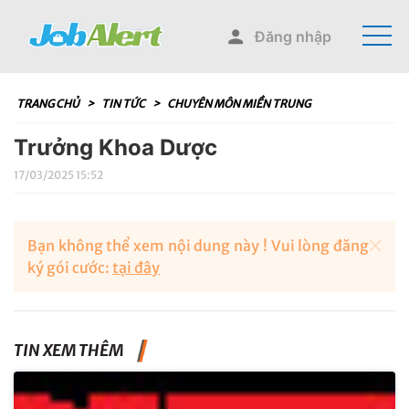
Đăng nhập
TRANG CHỦ
>
TIN TỨC
>
CHUYÊN MÔN MIỀN TRUNG
Trưởng Khoa Dược
17/03/2025 15:52
Bạn không thể xem nội dung này ! Vui lòng đăng
ký gói cước:
tại đây
TIN XEM THÊM