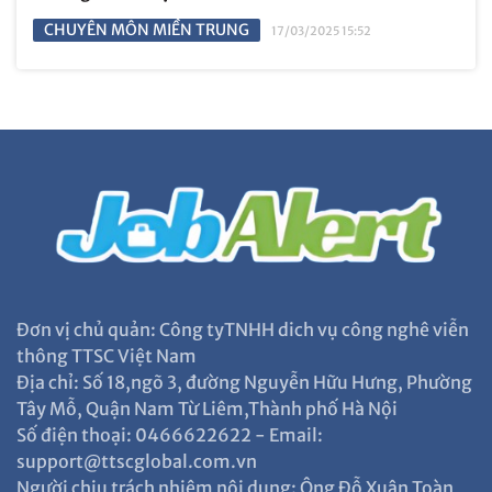
CHUYÊN MÔN MIỀN TRUNG
17/03/2025 15:52
Đơn vị chủ quản: Công tyTNHH dich vụ công nghê viễn
thông TTSC Việt Nam
Địa chỉ: Số 18,ngõ 3, đường Nguyễn Hữu Hưng, Phường
Tây Mỗ, Quận Nam Từ Liêm,Thành phố Hà Nội
Số điện thoại: 0466622622 - Email:
support@ttscglobal.com.vn
Người chịu trách nhiệm nội dung: Ông Đỗ Xuân Toàn